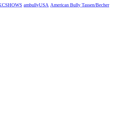
KCSHOWS
ambullyUSA
American Bully Tassen/Becher