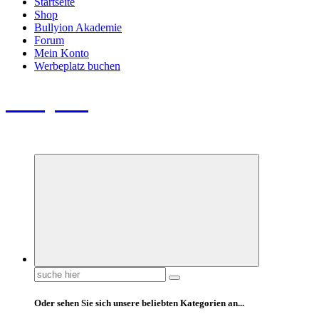
Startseite
Shop
Bullyion Akademie
Forum
Mein Konto
Werbeplatz buchen
Bullyion
News - SHOP - Aufklärung - Züchterschulung - Tierschutz
Suchen
nach:
Oder sehen Sie sich unsere beliebten Kategorien an...