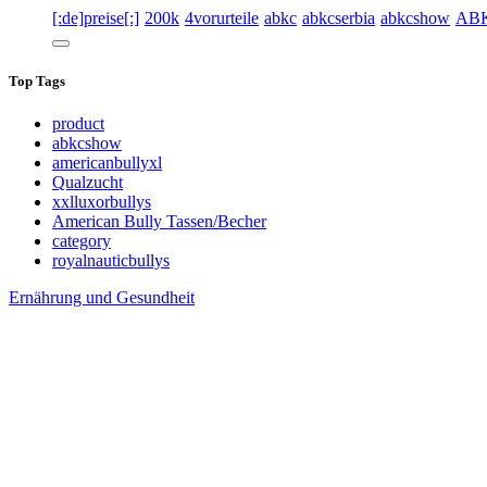
[:de]preise[:]
200k
4vorurteile
abkc
abkcserbia
abkcshow
AB
Top Tags
product
abkcshow
americanbullyxl
Qualzucht
xxlluxorbullys
American Bully Tassen/Becher
category
royalnauticbullys
Ernährung und Gesundheit