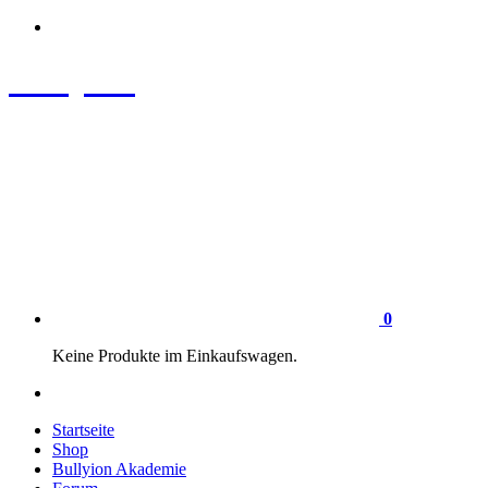
Zum
Inhalt
springen
Bullyion
News - SHOP - Aufklärung - Züchterschulung - Tierschutz
0
Keine Produkte im Einkaufswagen.
Startseite
Shop
Bullyion Akademie