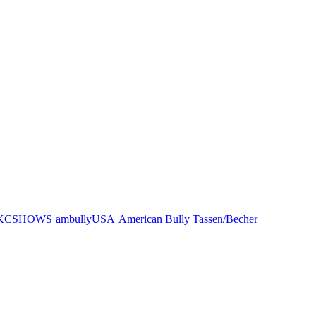
KCSHOWS
ambullyUSA
American Bully Tassen/Becher