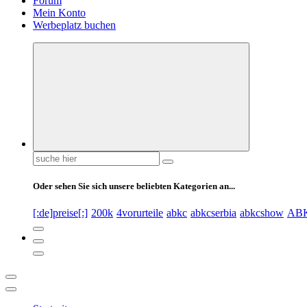
Forum
Mein Konto
Werbeplatz buchen
Suchen
nach:
Oder sehen Sie sich unsere beliebten Kategorien an...
[:de]preise[:]
200k
4vorurteile
abkc
abkcserbia
abkcshow
AB