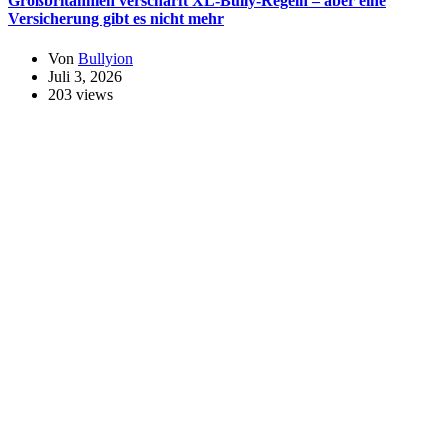
Großbritannien verschärft XL-Bully-Regeln – aber eine
Versicherung gibt es nicht mehr
Von
Bullyion
Juli 3, 2026
203 views