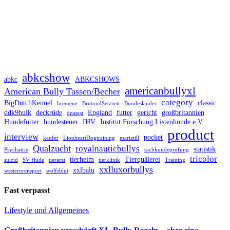
abkcshow
abkc
ABKCSHOWS
americanbullyxl
American Bully Tassen/Becher
category
BigDutchKennel
classic
bremene
BrutundSetzzeit
Bundesländer
ddk9hulk
deckrüde
England
futter
gericht
großbritannien
dnatest
Hundefutter
hundesteuer
IHV
Institut Forschung Listenhunde e.V.
product
interview
pocket
käufer
LionheartDogtraining
mariatill
Qualzucht
royalnauticbullys
statistik
Psychatrie
sachkundeprüfung
tricolor
tierheim
Tierquälerei
suizid
SV Hude
tierarzt
tierklinik
Training
xxlluxorbullys
xxlbalu
westernreitsport
wolfsblut
Fast verpasst
Lifestyle und Allgemeines