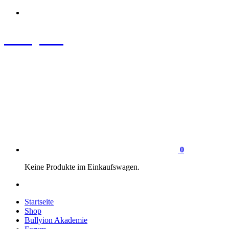
Zum
Inhalt
springen
Bullyion
News - SHOP - Aufklärung - Züchterschulung - Tierschutz
0
Keine Produkte im Einkaufswagen.
Startseite
Shop
Bullyion Akademie