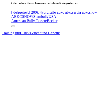
Oder sehen Sie sich unsere beliebten Kategorien an...
[:de]preise[:]
200k
4vorurteile
abkc
abkcserbia
abkcshow
ABKCSHOWS
ambullyUSA
American Bully Tassen/Becher
Training und Tricks
Zucht und Genetik