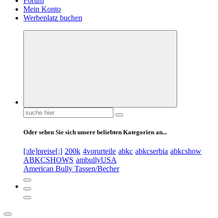
Forum
Mein Konto
Werbeplatz buchen
Suchen
nach:
Oder sehen Sie sich unsere beliebten Kategorien an...
[:de]preise[:]
200k
4vorurteile
abkc
abkcserbia
abkcshow
ABKCSHOWS
ambullyUSA
American Bully Tassen/Becher