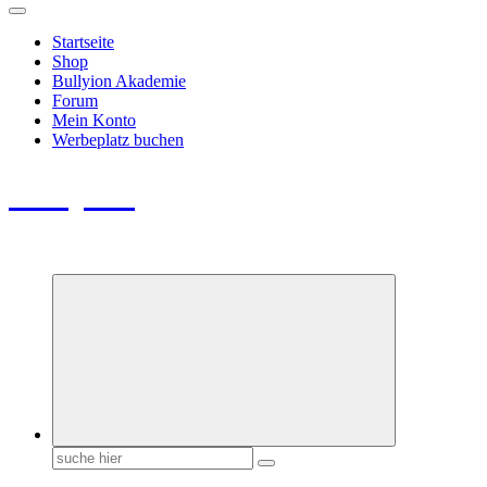
Startseite
Shop
Bullyion Akademie
Forum
Mein Konto
Werbeplatz buchen
Bullyion
News - SHOP - Aufklärung - Züchterschulung - Tierschutz
Suchen
nach: