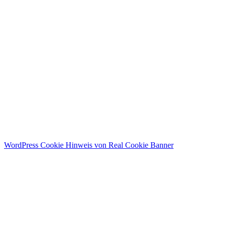
I agree with storage and handling of my data by this website.
Datenschutzerklärung
Angemeldet bleiben
Anmelden
Registrieren
Passwort wiederherstellen
Zurücksetzungslink senden
Link zum Zurücksetzen des Passworts gesendet
to your email
Schließen
Bestätigungslink gesendet
Please follow the instructions sent to your
email address
Schließen
Kein Konto?
Registrieren
Anmelden
Passwort verloren
WordPress Cookie Hinweis von Real Cookie Banner