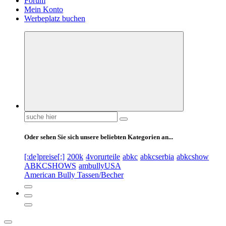
Forum
Mein Konto
Werbeplatz buchen
Suchen
nach:
Oder sehen Sie sich unsere beliebten Kategorien an...
[:de]preise[:]
200k
4vorurteile
abkc
abkcserbia
abkcshow
ABKCSHOWS
ambullyUSA
American Bully Tassen/Becher