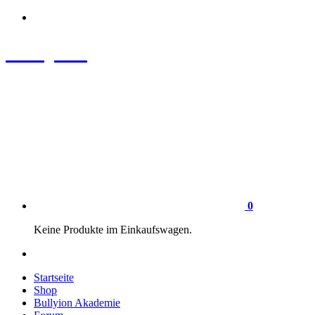
Zum
Inhalt
springen
Bullyion
News - SHOP - Aufklärung - Züchterschulung - Tierschutz
0
Keine Produkte im Einkaufswagen.
Startseite
Shop
Bullyion Akademie