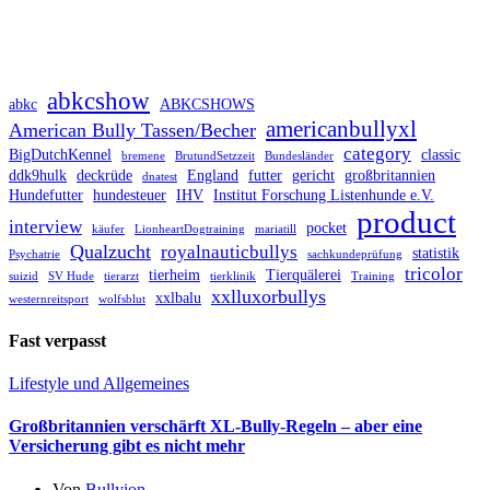
abkcshow
abkc
ABKCSHOWS
americanbullyxl
American Bully Tassen/Becher
category
BigDutchKennel
classic
bremene
BrutundSetzzeit
Bundesländer
ddk9hulk
deckrüde
England
futter
gericht
großbritannien
dnatest
Hundefutter
hundesteuer
IHV
Institut Forschung Listenhunde e.V.
product
interview
pocket
käufer
LionheartDogtraining
mariatill
Qualzucht
royalnauticbullys
statistik
Psychatrie
sachkundeprüfung
tricolor
tierheim
Tierquälerei
suizid
SV Hude
tierarzt
tierklinik
Training
xxlluxorbullys
xxlbalu
westernreitsport
wolfsblut
Fast verpasst
Lifestyle und Allgemeines
Großbritannien verschärft XL-Bully-Regeln – aber eine
Versicherung gibt es nicht mehr
Von
Bullyion