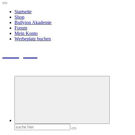
Startseite
Shop
Bullyion Akademie
Forum
Mein Konto
Werbeplatz buchen
Bullyion
News - SHOP - Aufklärung - Züchterschulung - Tierschutz
Suchen
nach: