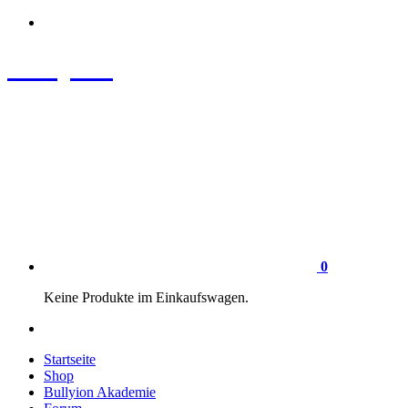
Zum
Inhalt
springen
Bullyion
News - SHOP - Aufklärung - Züchterschulung - Tierschutz
0
Keine Produkte im Einkaufswagen.
Startseite
Shop
Bullyion Akademie