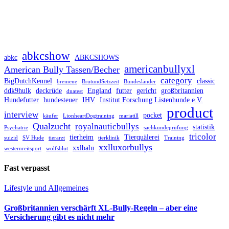
abkcshow
abkc
ABKCSHOWS
americanbullyxl
American Bully Tassen/Becher
category
BigDutchKennel
classic
bremene
BrutundSetzzeit
Bundesländer
ddk9hulk
deckrüde
England
futter
gericht
großbritannien
dnatest
Hundefutter
hundesteuer
IHV
Institut Forschung Listenhunde e.V.
product
interview
pocket
käufer
LionheartDogtraining
mariatill
Qualzucht
royalnauticbullys
statistik
Psychatrie
sachkundeprüfung
tricolor
tierheim
Tierquälerei
suizid
SV Hude
tierarzt
tierklinik
Training
xxlluxorbullys
xxlbalu
westernreitsport
wolfsblut
Fast verpasst
Lifestyle und Allgemeines
Großbritannien verschärft XL-Bully-Regeln – aber eine
Versicherung gibt es nicht mehr