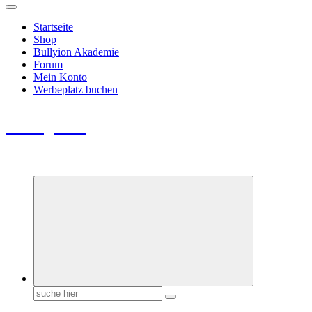
Startseite
Shop
Bullyion Akademie
Forum
Mein Konto
Werbeplatz buchen
Bullyion
News - SHOP - Aufklärung - Züchterschulung - Tierschutz
Suchen
nach: