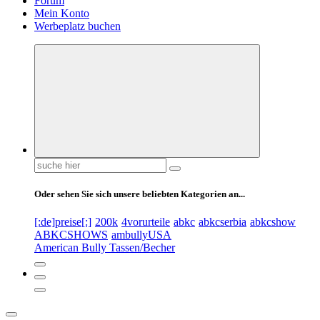
Forum
Mein Konto
Werbeplatz buchen
Suchen
nach:
Oder sehen Sie sich unsere beliebten Kategorien an...
[:de]preise[:]
200k
4vorurteile
abkc
abkcserbia
abkcshow
ABKCSHOWS
ambullyUSA
American Bully Tassen/Becher