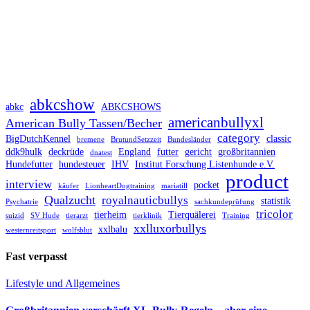
abkcshow
abkc
ABKCSHOWS
americanbullyxl
American Bully Tassen/Becher
category
BigDutchKennel
classic
bremene
BrutundSetzzeit
Bundesländer
ddk9hulk
deckrüde
England
futter
gericht
großbritannien
dnatest
Hundefutter
hundesteuer
IHV
Institut Forschung Listenhunde e.V.
product
interview
pocket
käufer
LionheartDogtraining
mariatill
Qualzucht
royalnauticbullys
statistik
Psychatrie
sachkundeprüfung
tricolor
tierheim
Tierquälerei
suizid
SV Hude
tierarzt
tierklinik
Training
xxlluxorbullys
xxlbalu
westernreitsport
wolfsblut
Fast verpasst
Lifestyle und Allgemeines