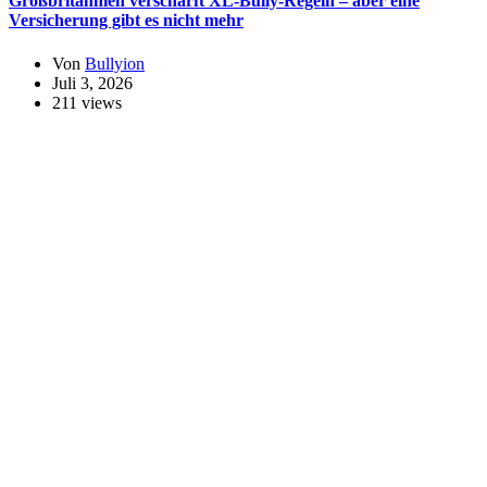
Großbritannien verschärft XL-Bully-Regeln – aber eine
Versicherung gibt es nicht mehr
Von
Bullyion
Juli 3, 2026
211 views