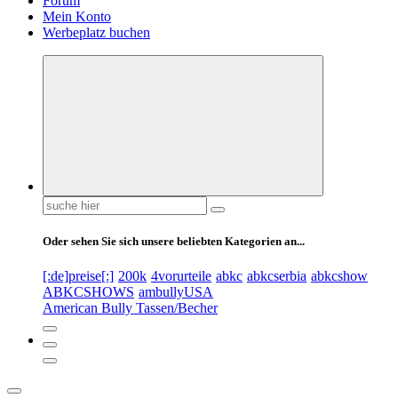
Forum
Mein Konto
Werbeplatz buchen
Suchen
nach:
Oder sehen Sie sich unsere beliebten Kategorien an...
[:de]preise[:]
200k
4vorurteile
abkc
abkcserbia
abkcshow
ABKCSHOWS
ambullyUSA
American Bully Tassen/Becher