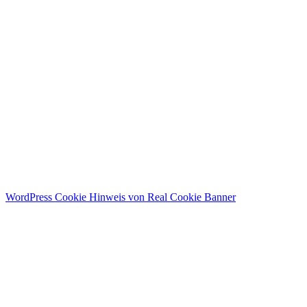
I agree with storage and handling of my data by this website.
Datenschutzerklärung
Angemeldet bleiben
Anmelden
Registrieren
Passwort wiederherstellen
Zurücksetzungslink senden
Link zum Zurücksetzen des Passworts gesendet
to your email
Schließen
Bestätigungslink gesendet
Please follow the instructions sent to your
email address
Schließen
Kein Konto?
Registrieren
Anmelden
Passwort verloren
WordPress Cookie Hinweis von Real Cookie Banner