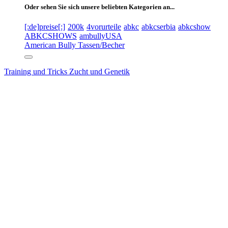
Oder sehen Sie sich unsere beliebten Kategorien an...
[:de]preise[:]
200k
4vorurteile
abkc
abkcserbia
abkcshow
ABKCSHOWS
ambullyUSA
American Bully Tassen/Becher
Training und Tricks
Zucht und Genetik