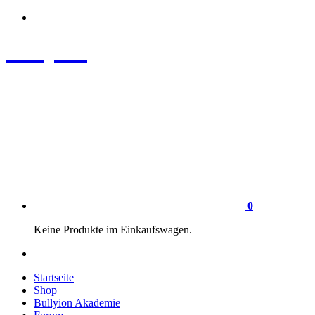
Zum
Inhalt
springen
Bullyion
News - SHOP - Aufklärung - Züchterschulung - Tierschutz
0
Keine Produkte im Einkaufswagen.
Startseite
Shop
Bullyion Akademie