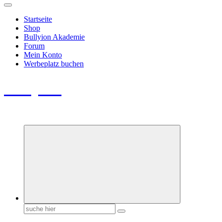
Startseite
Shop
Bullyion Akademie
Forum
Mein Konto
Werbeplatz buchen
Bullyion
News - SHOP - Aufklärung - Züchterschulung - Tierschutz
Suchen
nach: