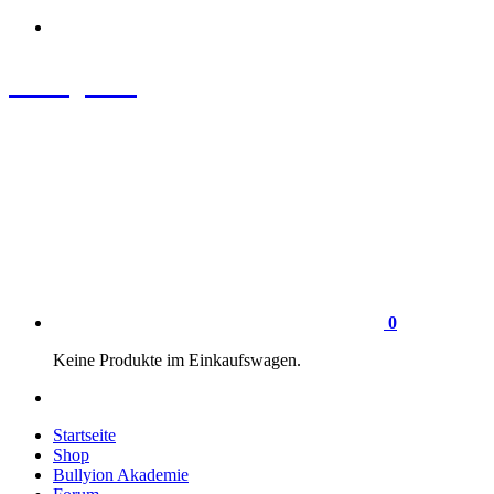
Zum
Inhalt
springen
Bullyion
News - SHOP - Aufklärung - Züchterschulung - Tierschutz
0
Keine Produkte im Einkaufswagen.
Startseite
Shop
Bullyion Akademie