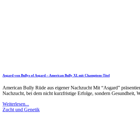
Asgard von Bullys of Asgard – American Bully XL mit Champions-Titel
American Bully Rüde aus eigener Nachzucht Mit “Asgard” präsentier
Nachzucht, bei dem nicht kurzfristige Erfolge, sondern Gesundheit, 
Weiterlesen...
Zucht und Genetik