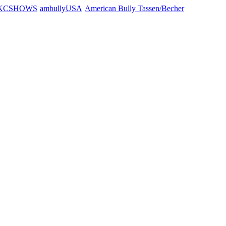
KCSHOWS
ambullyUSA
American Bully Tassen/Becher