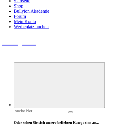
Startseite
Shop
Bullyion Akademie
Forum
Mein Konto
Werbeplatz buchen
Bullyion
News - SHOP - Aufklärung - Züchterschulung - Tierschutz
Suchen
nach:
Oder sehen Sie sich unsere beliebten Kategorien an...