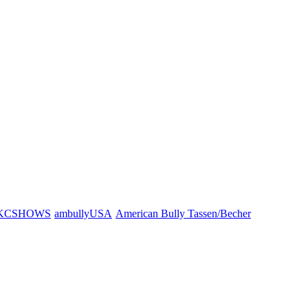
KCSHOWS
ambullyUSA
American Bully Tassen/Becher