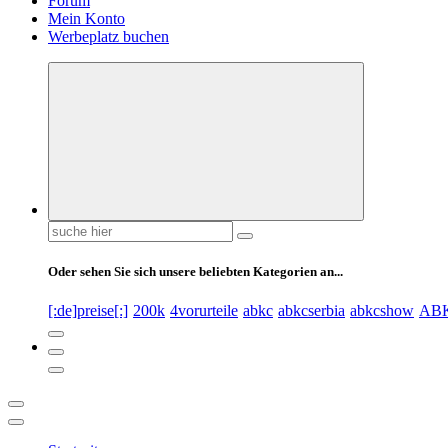
Forum
Mein Konto
Werbeplatz buchen
Suchen
nach:
Oder sehen Sie sich unsere beliebten Kategorien an...
[:de]preise[:]
200k
4vorurteile
abkc
abkcserbia
abkcshow
AB