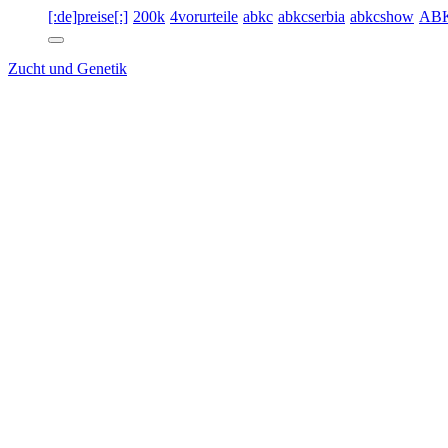
[:de]preise[:]
200k
4vorurteile
abkc
abkcserbia
abkcshow
AB
Zucht und Genetik