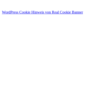
Kein Konto?
Registrieren
Anmelden
Passwort verloren
WordPress Cookie Hinweis von Real Cookie Banner