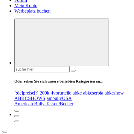
Forum
Mein Konto
Werbeplatz buchen
Suchen
nach:
Oder sehen Sie sich unsere beliebten Kategorien an...
[:de]preise[:]
200k
4vorurteile
abkc
abkcserbia
abkcshow
ABKCSHOWS
ambullyUSA
American Bully Tassen/Becher