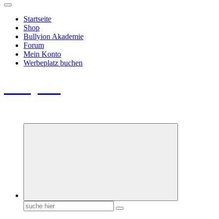
Startseite
Shop
Bullyion Akademie
Forum
Mein Konto
Werbeplatz buchen
Bullyion
News - SHOP - Aufklärung - Züchterschulung - Tierschutz
Suchen
nach: