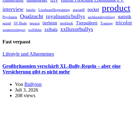
product
interview
pocket
käufer
LionheartDogtraining
mariatill
Qualzucht
royalnauticbullys
statistik
Psychatrie
sachkundeprüfung
tricolor
tierheim
Tierquälerei
suizid
SV Hude
tierarzt
tierklinik
Training
xxlluxorbullys
xxlbalu
westernreitsport
wolfsblut
Fast verpasst
Lifestyle und Allgemeines
Großbritannien verschärft XL-Bully-Regeln – aber eine
Versicherung gibt es nicht mehr
Von
Bullyion
Juli 3, 2026
208 views