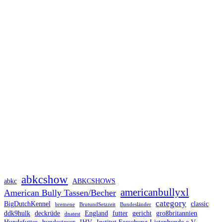
abkcshow
abkc
ABKCSHOWS
americanbullyxl
American Bully Tassen/Becher
category
BigDutchKennel
classic
bremene
BrutundSetzzeit
Bundesländer
ddk9hulk
deckrüde
England
futter
gericht
großbritannien
dnatest
Hundefutter
hundesteuer
IHV
Institut Forschung Listenhunde e.V.