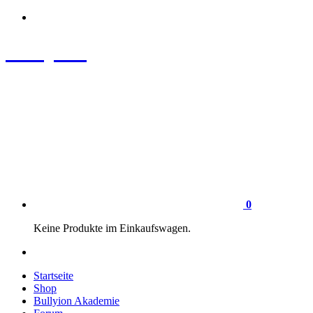
Zum
Inhalt
springen
Bullyion
News - SHOP - Aufklärung - Züchterschulung - Tierschutz
0
Keine Produkte im Einkaufswagen.
Startseite
Shop
Bullyion Akademie