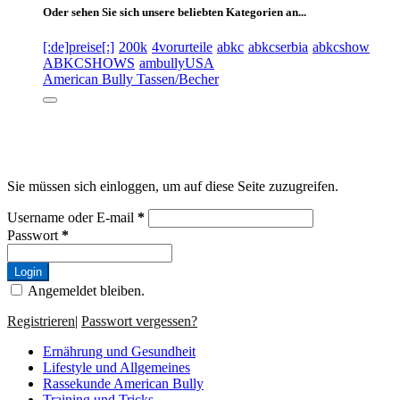
Oder sehen Sie sich unsere beliebten Kategorien an...
[:de]preise[:]
200k
4vorurteile
abkc
abkcserbia
abkcshow
ABKCSHOWS
ambullyUSA
American Bully Tassen/Becher
Sie müssen sich einloggen, um auf diese Seite zuzugreifen.
Username oder E-mail
*
Passwort
*
Login
Angemeldet bleiben.
Registrieren
|
Passwort vergessen?
Ernährung und Gesundheit
Lifestyle und Allgemeines
Rassekunde American Bully
Training und Tricks