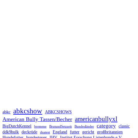
abkcshow
abkc
ABKCSHOWS
americanbullyxl
American Bully Tassen/Becher
category
BigDutchKennel
classic
bremene
BrutundSetzzeit
Bundesländer
ddk9hulk
deckrüde
England
futter
gericht
großbritannien
dnatest
Hundefutter
hundesteuer
IHV
Institut Forschung Listenhunde e.V.