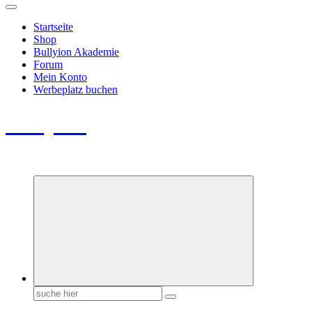
Startseite
Shop
Bullyion Akademie
Forum
Mein Konto
Werbeplatz buchen
Bullyion
News - SHOP - Aufklärung - Züchterschulung - Tierschutz
Suchen
nach: