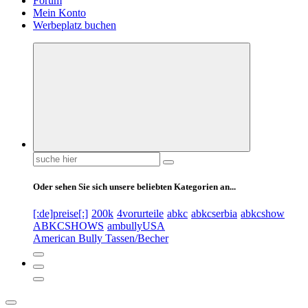
Forum
Mein Konto
Werbeplatz buchen
Suchen
nach:
Oder sehen Sie sich unsere beliebten Kategorien an...
[:de]preise[:]
200k
4vorurteile
abkc
abkcserbia
abkcshow
ABKCSHOWS
ambullyUSA
American Bully Tassen/Becher