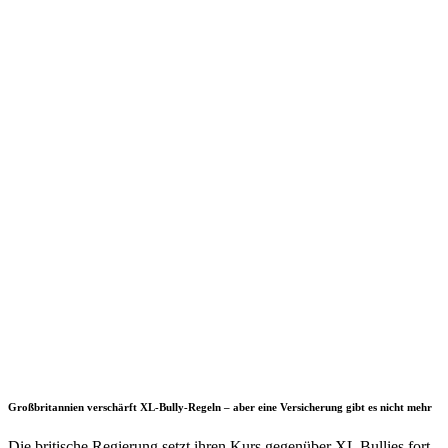
Großbritannien verschärft XL-Bully-Regeln – aber eine Versicherung gibt es nicht mehr
Die britische Regierung setzt ihren Kurs gegenüber XL Bullies fort.