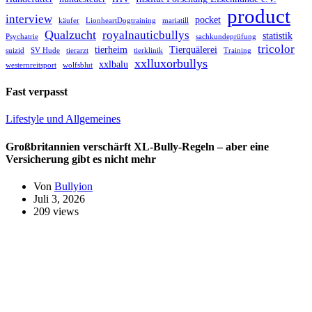
product
interview
pocket
käufer
LionheartDogtraining
mariatill
Qualzucht
royalnauticbullys
statistik
Psychatrie
sachkundeprüfung
tricolor
tierheim
Tierquälerei
suizid
SV Hude
tierarzt
tierklinik
Training
xxlluxorbullys
xxlbalu
westernreitsport
wolfsblut
Fast verpasst
Lifestyle und Allgemeines
Großbritannien verschärft XL-Bully-Regeln – aber eine
Versicherung gibt es nicht mehr
Von
Bullyion
Juli 3, 2026
209 views