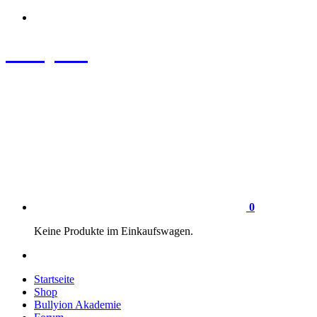
Zum
Inhalt
springen
Bullyion
News - SHOP - Aufklärung - Züchterschulung - Tierschutz
0
Keine Produkte im Einkaufswagen.
Startseite
Shop
Bullyion Akademie