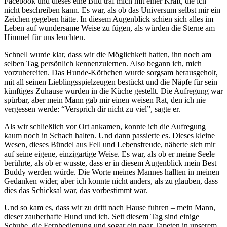
Facebook und dieses eine Bild traf mich mit einer Kraft, die ich
nicht beschreiben kann. Es war, als ob das Universum selbst mir ein
Zeichen gegeben hätte. In diesem Augenblick schien sich alles im
Leben auf wundersame Weise zu fügen, als würden die Sterne am
Himmel für uns leuchten.
Schnell wurde klar, dass wir die Möglichkeit hatten, ihn noch am
selben Tag persönlich kennenzulernen. Also begann ich, mich
vorzubereiten. Das Hunde-Körbchen wurde sorgsam herausgeholt,
mit all seinen Lieblingsspielzeugen bestückt und die Näpfe für sein
künftiges Zuhause wurden in die Küche gestellt. Die Aufregung war
spürbar, aber mein Mann gab mir einen weisen Rat, den ich nie
vergessen werde: “Versprich dir nicht zu viel”, sagte er.
Als wir schließlich vor Ort ankamen, konnte ich die Aufregung
kaum noch in Schach halten. Und dann passierte es. Dieses kleine
Wesen, dieses Bündel aus Fell und Lebensfreude, näherte sich mir
auf seine eigene, einzigartige Weise. Es war, als ob er meine Seele
berührte, als ob er wusste, dass er in diesem Augenblick mein Best
Buddy werden würde. Die Worte meines Mannes hallten in meinen
Gedanken wider, aber ich konnte nicht anders, als zu glauben, dass
dies das Schicksal war, das vorbestimmt war.
Und so kam es, dass wir zu dritt nach Hause fuhren – mein Mann,
dieser zauberhafte Hund und ich. Seit diesem Tag sind einige
Schuhe, die Fernbedienung und sogar ein paar Tapeten in unserem