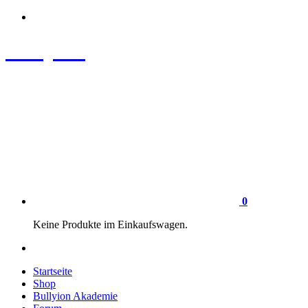
Zum
Inhalt
springen
Bullyion
News - SHOP - Aufklärung - Züchterschulung - Tierschutz
0
Keine Produkte im Einkaufswagen.
Startseite
Shop
Bullyion Akademie