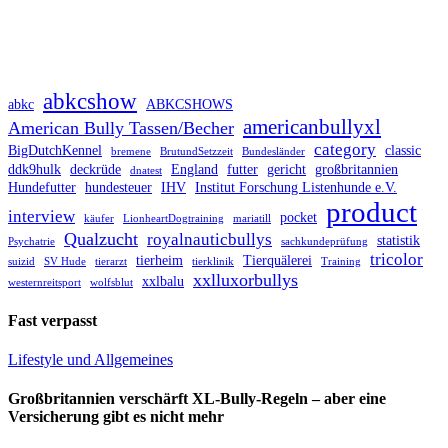
abkcshow
abkc
ABKCSHOWS
americanbullyxl
American Bully Tassen/Becher
category
BigDutchKennel
classic
bremene
BrutundSetzzeit
Bundesländer
ddk9hulk
deckrüde
England
futter
gericht
großbritannien
dnatest
Hundefutter
hundesteuer
IHV
Institut Forschung Listenhunde e.V.
product
interview
pocket
käufer
LionheartDogtraining
mariatill
Qualzucht
royalnauticbullys
statistik
Psychatrie
sachkundeprüfung
tricolor
tierheim
Tierquälerei
suizid
SV Hude
tierarzt
tierklinik
Training
xxlluxorbullys
xxlbalu
westernreitsport
wolfsblut
Fast verpasst
Lifestyle und Allgemeines
Großbritannien verschärft XL-Bully-Regeln – aber eine
Versicherung gibt es nicht mehr