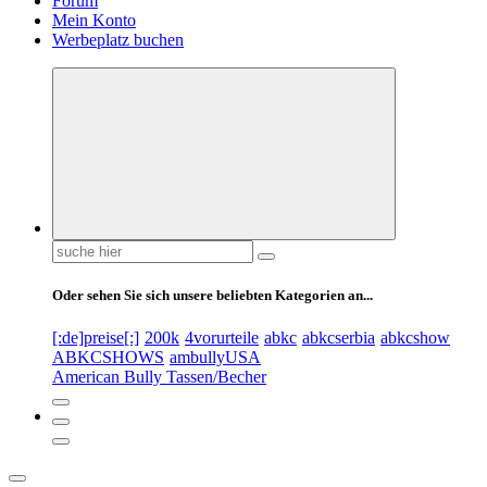
Forum
Mein Konto
Werbeplatz buchen
Suchen
nach:
Oder sehen Sie sich unsere beliebten Kategorien an...
[:de]preise[:]
200k
4vorurteile
abkc
abkcserbia
abkcshow
ABKCSHOWS
ambullyUSA
American Bully Tassen/Becher