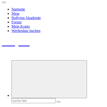
Startseite
Shop
Bullyion Akademie
Forum
Mein Konto
Werbeplatz buchen
Bullyion
News - SHOP - Aufklärung - Züchterschulung - Tierschutz
Suchen
nach: