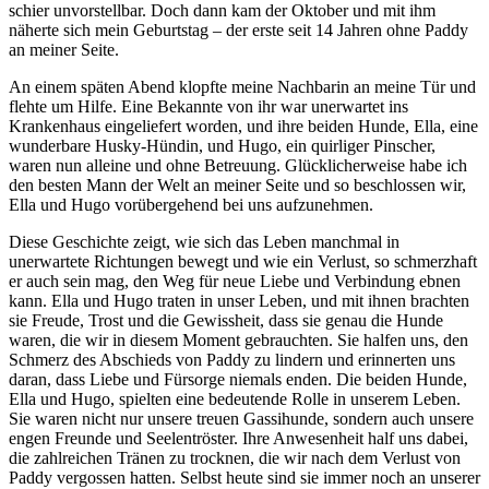
schier unvorstellbar. Doch dann kam der Oktober und mit ihm
näherte sich mein Geburtstag – der erste seit 14 Jahren ohne Paddy
an meiner Seite.
An einem späten Abend klopfte meine Nachbarin an meine Tür und
flehte um Hilfe. Eine Bekannte von ihr war unerwartet ins
Krankenhaus eingeliefert worden, und ihre beiden Hunde, Ella, eine
wunderbare Husky-Hündin, und Hugo, ein quirliger Pinscher,
waren nun alleine und ohne Betreuung. Glücklicherweise habe ich
den besten Mann der Welt an meiner Seite und so beschlossen wir,
Ella und Hugo vorübergehend bei uns aufzunehmen.
Diese Geschichte zeigt, wie sich das Leben manchmal in
unerwartete Richtungen bewegt und wie ein Verlust, so schmerzhaft
er auch sein mag, den Weg für neue Liebe und Verbindung ebnen
kann. Ella und Hugo traten in unser Leben, und mit ihnen brachten
sie Freude, Trost und die Gewissheit, dass sie genau die Hunde
waren, die wir in diesem Moment gebrauchten. Sie halfen uns, den
Schmerz des Abschieds von Paddy zu lindern und erinnerten uns
daran, dass Liebe und Fürsorge niemals enden. Die beiden Hunde,
Ella und Hugo, spielten eine bedeutende Rolle in unserem Leben.
Sie waren nicht nur unsere treuen Gassihunde, sondern auch unsere
engen Freunde und Seelentröster. Ihre Anwesenheit half uns dabei,
die zahlreichen Tränen zu trocknen, die wir nach dem Verlust von
Paddy vergossen hatten. Selbst heute sind sie immer noch an unserer