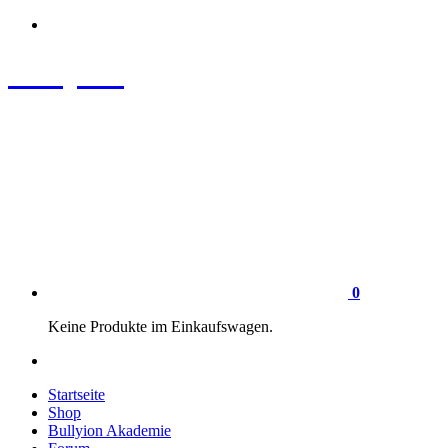
Zum
Inhalt
springen
Bullyion
News - SHOP - Aufklärung - Züchterschulung - Tierschutz
0
Keine Produkte im Einkaufswagen.
Startseite
Shop
Bullyion Akademie