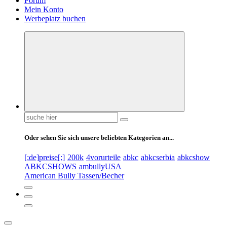
Forum
Mein Konto
Werbeplatz buchen
Suchen
nach:
Oder sehen Sie sich unsere beliebten Kategorien an...
[:de]preise[:]
200k
4vorurteile
abkc
abkcserbia
abkcshow
ABKCSHOWS
ambullyUSA
American Bully Tassen/Becher