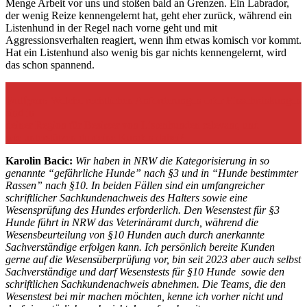
Menge Arbeit vor uns und stoßen bald an Grenzen. Ein Labrador,
der wenig Reize kennengelernt hat, geht eher zurück, während ein
Listenhund in der Regel nach vorne geht und mit
Aggressionsverhalten reagiert, wenn ihm etwas komisch vor kommt.
Hat ein Listenhund also wenig bis gar nichts kennengelernt, wird
das schon spannend.
Bulliyon:
Welche rechtlichen Anforderungen oder Einschränkungen
sind in
deiner Region für Besitzer von Listenhunden relevant, und
wie unterstützen du deine Kunden dabei?
Karolin Bacic:
Wir haben in NRW die Kategorisierung in so
genannte “gefährliche Hunde” nach §3 und in “Hunde bestimmter
Rassen” nach §10. In beiden Fällen sind ein umfangreicher
schriftlicher Sachkundenachweis des Halters sowie eine
Wesensprüfung des Hundes erforderlich. Den Wesenstest für §3
Hunde führt in NRW das Veterinäramt durch, während die
Wesensbeurteilung von §10 Hunden auch durch anerkannte
Sachverständige erfolgen kann.
Ich persönlich bereite Kunden
gerne auf die Wesensüberprüfung vor, bin seit 2023 aber auch selbst
Sachverständige und darf Wesenstests für §10 Hunde sowie den
schriftlichen Sachkundenachweis abnehmen. Die Teams, die den
Wesenstest bei mir machen möchten, kenne ich vorher nicht und