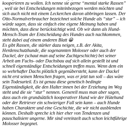
kooperieren zu wollen. Ich nenne sie gerne “mental starke Rassen”
, weil sie bei Entscheidungen miteinbezogen werden möchten und
sich auch nicht mit einem Leckerchen davon abbringen lassen. Der
Otto-Normalverbraucher bezeichnet solche Hunde als “stur” – ich
würde sagen, dass sie einfach eine eigene Meinung haben und
möchten, dass diese berücksichtigt wird. Ob wir dann als Hund-
Mensch-Team der Entscheidung des Hundes auch nachkommen,
steht dabei auf einem anderen Blatt 😀
Es gibt Rassen, die stärker dazu neigen, z.B. der Akita,
Herdenschutzhunde, die sogenannten Molosser oder auch der
Dackel, der (schaut man auf seine Zuchtgeschichte) bei seiner
Arbeit am Fuchs- oder Dachsbau auf sich allein gestellt ist und
schnell eigenständige Entscheidungen treffen muss. Wenn dem ein
so wehrhafter Dachs plötzlich gegenübersteht, kann der Dackel
nicht erst seinen Menschen fragen, was er jetzt tun soll – das wäre
sein Todesurteil. Es ist genau diese genetisch bedingte
Eigenständigkeit, die den Halter:innen bei der Erziehung im Weg
steht und die sie “stur” nennen. Generell muss man aber sagen,
dass auch ein grundsätzlich kooperativer Hund wie der Hütehund
oder der Retriever ein schwieriger Fall sein kann – auch Hunde
haben Charaktere und eine Geschichte, die wir nicht ausblenden
können. Deshalb spreche ich hier eher von Tendenzen und
pauschalisiere ungerne. Mir sind vereinzelt auch schon leichtführige
Molosser begegnet.