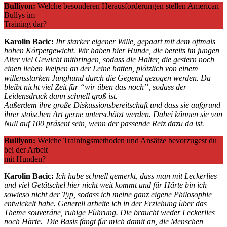
Bulliyon:
Welche besonderen Herausforderungen stellen American
Bullys im
Training dar?
Karolin Bacic:
Ihr starker eigener Wille, gepaart mit dem oftmals
hohen Körpergewicht. Wir haben hier Hunde, die bereits im jungen
Alter viel Gewicht mitbringen, sodass die Halter, die gestern noch
einen lieben Welpen an der Leine hatten, plötzlich von einem
willensstarken Junghund durch die Gegend gezogen werden. Da
bleibt nicht viel Zeit für “wir üben das noch”, sodass der
Leidensdruck dann schnell groß ist.
Außerdem ihre große Diskussionsbereitschaft und dass sie aufgrund
ihrer stoischen Art gerne unterschätzt werden. Dabei können sie von
Null auf 100 präsent sein, wenn der passende Reiz dazu da ist.
Bulliyon:
Welche Trainingsmethoden und Ansätze bevorzugest du
bei der Arbeit
mit Hunden?
Karolin Bacic:
Ich habe schnell gemerkt, dass man mit Leckerlies
und viel Getätschel hier nicht weit kommt und für Härte bin ich
sowieso nicht der Typ, sodass ich meine ganz eigene Philosophie
entwickelt habe. Generell arbeite ich in der Erziehung über das
Theme souveräne, ruhige Führung. Die braucht weder Leckerlies
noch Härte. Die Basis fängt für mich damit an, die Menschen