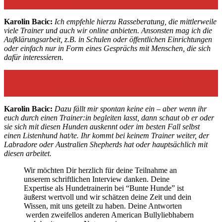
Vorurteile abbauen?
Karolin Bacic:
Ich empfehle hierzu Rasseberatung, die mittlerweile
viele Trainer und auch wir online anbieten. Ansonsten mag ich die
Aufklärungsarbeit, z.B. in Schulen oder öffentlichen Einrichtungen
oder einfach nur in Form eines Gesprächs mit Menschen, die sich
dafür interessieren.
Bulliyon:
Welche Ressourcen oder Organisationen empfehlen Sie
Listenhundebesitzern für zusätzliche Unterstützung und
Informationen?
Karolin Bacic:
Dazu fällt mir spontan keine ein – aber wenn ihr
euch durch einen Trainer:in begleiten lasst, dann schaut ob er oder
sie sich mit diesen Hunden auskennt oder im besten Fall selbst
einen Listenhund hat/te. Ihr kommt bei keinem Trainer weiter, der
Labradore oder Australien Shepherds hat oder hauptsächlich mit
diesen arbeitet.
Wir möchten Dir herzlich für deine Teilnahme an
unserem schriftlichen Interview danken. Deine
Expertise als Hundetrainerin bei “Bunte Hunde” ist
äußerst wertvoll und wir schätzen deine Zeit und dein
Wissen, mit uns geteilt zu haben. Deine Antworten
werden zweifellos anderen American Bullyliebhabern