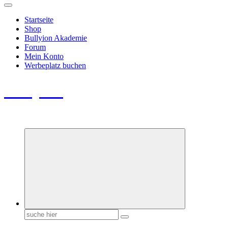
Startseite
Shop
Bullyion Akademie
Forum
Mein Konto
Werbeplatz buchen
Bullyion
News - SHOP - Aufklärung - Züchterschulung - Tierschutz
Suchen
nach: