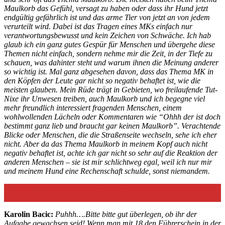
Maulkorb das Gefühl, versagt zu haben oder dass ihr Hund jetzt
endgültig gefährlich ist und das arme Tier von jetzt an von jedem
verurteilt wird. Dabei ist das Tragen eines MKs einfach nur
verantwortungsbewusst und kein Zeichen von Schwäche. Ich hab
glaub ich ein ganz gutes Gespür für Menschen und übergehe diese
Themen nicht einfach, sondern nehme mir die Zeit, in der Tiefe zu
schauen, was dahinter steht und warum ihnen die Meinung anderer
so wichtig ist. Mal ganz abgesehen davon, dass das Thema MK in
den Köpfen der Leute gar nicht so negativ behaftet ist, wie die
meisten glauben. Mein Rüde trägt in Gebieten, wo freilaufende Tut-
Nixe ihr Unwesen treiben, auch Maulkorb und ich begegne viel
mehr freundlich interessiert fragenden Menschen, einem
wohlwollenden Lächeln oder Kommentaren wie “Ohhh der ist doch
bestimmt ganz lieb und braucht gar keinen Maulkorb”. Verachtende
Blicke oder Menschen, die die Straßenseite wechseln, sehe ich eher
nicht. Aber da das Thema Maulkorb in meinem Kopf auch nicht
negativ behaftet ist, achte ich gar nicht so sehr auf die Reaktion der
anderen Menschen – sie ist mir schlichtweg egal, weil ich nur mir
und meinem Hund eine Rechenschaft schulde, sonst niemandem.
Bulliyon:
Welche Ratschläge würdest du Hundebesitzern geben, die
einen American Bully haben oder planen, einen zu adoptieren?
Karolin Bacic:
Puhhh….Bitte bitte gut überlegen, ob ihr der
Aufgabe gewachsen seid! Wenn man mit 18 den Führerschein in der