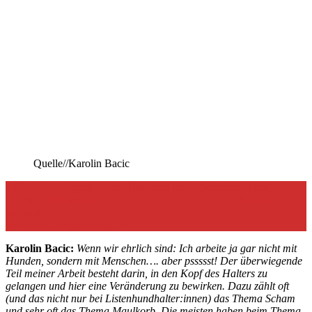
Quelle//Karolin Bacic
Bulliyon:
Wie gehst du mit Besitzern von Listenhunden um,
die möglicherweise Vorurteilen oder negativen Einstellungen von
anderen
Menschen ausgesetzt sind?
Karolin Bacic:
Wenn wir ehrlich sind: Ich arbeite ja gar nicht mit
Hunden, sondern mit Menschen…. aber pssssst! Der überwiegende
Teil meiner Arbeit besteht darin, in den Kopf des Halters zu
gelangen und hier eine Veränderung zu bewirken. Dazu zählt oft
(und das nicht nur bei Listenhundhalter:innen) das Thema Scham
und sehr oft das Thema Maulkorb. Die meisten haben beim Thema