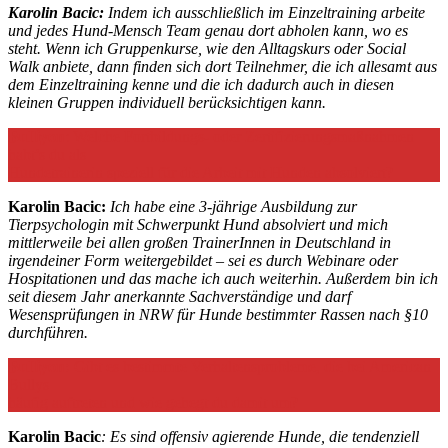
Karolin Bacic:
Indem ich ausschließlich im Einzeltraining arbeite
und jedes Hund-Mensch Team genau dort abholen kann, wo es
steht. Wenn ich Gruppenkurse, wie den Alltagskurs oder Social
Walk anbiete, dann finden sich dort Teilnehmer, die ich allesamt aus
dem Einzeltraining kenne und die ich dadurch auch in diesen
kleinen Gruppen individuell berücksichtigen kann.
Bulliyon
: Welche Fortbildungs- oder Zertifizierungsmaßnahmen
habt’s du als
Hundetrainerin speziell für die Arbeit mit Hunden absolviert?
Karolin Bacic:
Ich habe eine 3-jährige Ausbildung zur
Tierpsychologin mit Schwerpunkt Hund absolviert und mich
mittlerweile bei allen großen TrainerInnen in Deutschland in
irgendeiner Form weitergebildet – sei es durch Webinare oder
Hospitationen und das mache ich auch weiterhin. Außerdem bin ich
seit diesem Jahr anerkannte Sachverständige und darf
Wesensprüfungen in NRW für Hunde bestimmter Rassen nach §10
durchführen.
Bulliyon:
Gibt es bestimmte Verhaltensprobleme, die bei American
Bullys
häufig auftreten und wie gehegt du damit um?
Karolin Bacic
: Es sind offensiv agierende Hunde, die tendenziell