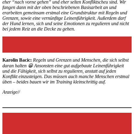
eher “nach vorne gehen” und eher selten Konfliktscheu sind. Wir
fangen dann mit der oben beschriebenen Basisarbeit an und
erarbeiten gemeinsam erstmal eine Grundstruktur mit Regeln und
Grenzen, sowie eine vernünfitge Leinenführigkeit. Außerdem darf
der Hund lernen, sich und seine Emotionen zu regulieren und nicht
bei jedem Reiz an die Decke zu gehen.
Bulliyon:
Was sind die wichtigsten Faktoren, die einen American
Bully zu
einem ausgeglichenen und gut erzogenen Alltagsbegleiter machen?
Karolin Bacic:
Regeln und Grenzen und Menschen, die sich selbst
daran halten 😀 Ansonsten eine gut aufgebaute Leinenführigkeit
und die Fähigkeit, sich selbst zu regulieren, anstatt auf jeden
Konflikt einzusteigen. Das müssen auch manche Menschen erstmal
üben – beides bauen wir im Training kleinschrittig auf.
Anzeige//
Bulliyon:
Wie können Menschen, die sich Sorgen wegen der
Sicherheit von
Listenhunden machen, besser über die Rassen informiert werden
und die