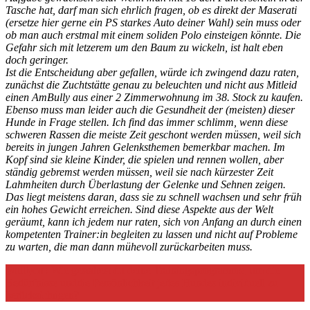
Tasche hat, darf man sich ehrlich fragen, ob es direkt der Maserati
(ersetze hier gerne ein PS starkes Auto deiner Wahl) sein muss oder
ob man auch erstmal mit einem soliden Polo einsteigen könnte. Die
Gefahr sich mit letzerem um den Baum zu wickeln, ist halt eben
doch geringer.
Ist die Entscheidung aber gefallen, würde ich zwingend dazu raten,
zunächst die Zuchtstätte genau zu beleuchten und nicht aus Mitleid
einen AmBully aus einer 2 Zimmerwohnung im 38. Stock zu kaufen.
Ebenso muss man leider auch die Gesundheit der (meisten) dieser
Hunde in Frage stellen. Ich find das immer schlimm, wenn diese
schweren Rassen die meiste Zeit geschont werden müssen, weil sich
bereits in jungen Jahren Gelenksthemen bemerkbar machen. Im
Kopf sind sie kleine Kinder, die spielen und rennen wollen, aber
ständig gebremst werden müssen, weil sie nach kürzester Zeit
Lahmheiten durch Überlastung der Gelenke und Sehnen zeigen.
Das liegt meistens daran, dass sie zu schnell wachsen und sehr früh
ein hohes Gewicht erreichen.
Sind diese Aspekte aus der Welt
geräumt, kann ich jedem nur raten, sich von Anfang an durch einen
kompetenten Trainer:in begleiten zu lassen und nicht auf Probleme
zu warten, die man dann mühevoll zurückarbeiten muss.
Bulliyon:
Wie gestaltest du deine Trainingsprogramme, um die
Bedürfnisse unddie Persönlichkeit jedes Hundes individuell zu
berücksichtigen?