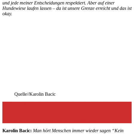
und jede meiner Entscheidungen respektiert. Aber auf einer
Hundewiese laufen lassen – da ist unsere Grenze erreicht und das ist
okay.
Quelle//Karolin Bacic
Bulliyon:
Welche Aspekte des Verhaltens eines Listenhunds sind
besonders
wichtig, um die Sicherheit und das Wohlbefinden sowohl des
Hundes als auch der Umgebung zu gewährleisten?
Karolin Bacic:
Man hört Menschen immer wieder sagen “Kein