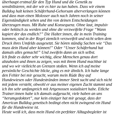
überhaupt erstmal für den Typ Hund und die Genetik zu
sensibilisieren, mit der wir es hier zu tun haben. Dass wir einem
Bulldog halt keinen Schäferhund-Gehorsam aberverlangen können
und dass man einen Molosser auch nach Jahren noch in seiner
Eigenständigkeit sehen und ihn von deinen Entscheidungen
überzeugen muss. Mit Ruhe und Konsequenz. Ohne laut, impulsiv
oder hektisch zu werden und ohne die verzweifelte Frage “Wann
kapiert der das endlich?” Die Halter:innen, die in mein Training
kommen, sind in der Regel ziemlich verzweifelt und nicht selten dem
Druck ihres Umfelds ausgesetzt. Sie hören ständig Sachen wie “Das
muss dein Hund aber können!” Oder “Unser Schäferhund hat
damals alles gemacht!” Und zweifeln dann an sich selbst.
Ich finde es daher sehr wichtig, diese Menschen genau dort
abzuholen und ihnen zu zeigen, was mit ihrem Hund machbar ist
und wo wir vielleicht an Grenzen stoßen. Wenn ich auf meine
persönliche Geschichte blicke, ging es mir ähnlich. Ich habe lange
den Fehler bei mir gesucht, warum mein Rüde Boy auf
Hundewiesen oder Hundestränden immer Streit sucht und sich nicht
mit jedem versteht, obwohl er aus meiner eigenen Zucht stammt und
ich ihn sehr umfangreich mit Artgenossen sozialisiert habe. Etliche
Trainer:innen habe ich damals aufgesucht, viele haben an uns
“herumgedoktort”, nur kein einziger hat mir gesagt, dass der
American Bulldog genetisch bedingt eben nicht zwingend ein Hund
für die Hundewiese ist.
Heute weiß ich, dass mein Hund ein perfekter Alltagsbegleiter ist