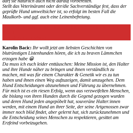
darf sie natürlich auch nicht darauf vorbereiten.
Stellt das Veterinäramt oder der/die Sachverständige fest, dass der
geprüfte Hund umweltsicher ist, so erfolgt im besten Fall die
Maulkorb- und ggf. auch eine Leinenbefreiung.
Bulliyon:
Kannst du uns einige Erfolgsgeschichten aus deiner
Arbeit mit
Listenhunden erzählen?
Karolin Bacic:
Ihr wollt jetzt am liebsten Geschichten von
blutrünstigen Listenhunden hören, die ich zu braven Lämmchen
erzogen habe 😀
Da muss ich euch leider enttäuschen: Meine Mission ist, den Halter
und ihre Hunde näher zu bringen und ihnen verständlich zu
machen, mit was für einem Charakter & Genetik wir es zu tun
haben und ihnen einen Weg aufzuzeigen, damit umzugehen. Dem
Hund Entscheidungen abzunehmen und Führung zu übernehmen.
Für mich ist es ein riesen Erfolg, wenn aus verzweifelten Menschen,
die bislang von ihren Hunden durch die Gegend gezogen wurden
und deren Hund jeden angepöbelt hat, souveräne Halter:innen
werden, mit einem Hund an ihrer Seite, der seine Artgenossen zwar
immer noch blöd findet, aber gelernt hat, sich zurückzunehmen und
die Entscheidung seines Menschen zu respektieren, gesittet am
Erzfeind vorbeizugehen.