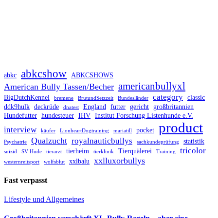
abkcshow
abkc
ABKCSHOWS
americanbullyxl
American Bully Tassen/Becher
category
BigDutchKennel
classic
bremene
BrutundSetzzeit
Bundesländer
ddk9hulk
deckrüde
England
futter
gericht
großbritannien
dnatest
Hundefutter
hundesteuer
IHV
Institut Forschung Listenhunde e.V.
product
interview
pocket
käufer
LionheartDogtraining
mariatill
Qualzucht
royalnauticbullys
statistik
Psychatrie
sachkundeprüfung
tricolor
tierheim
Tierquälerei
suizid
SV Hude
tierarzt
tierklinik
Training
xxlluxorbullys
xxlbalu
westernreitsport
wolfsblut
Fast verpasst
Lifestyle und Allgemeines