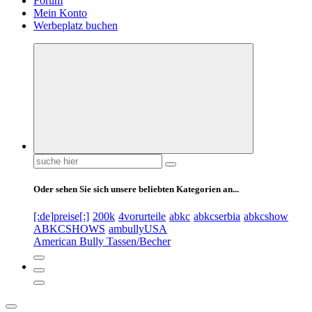
Forum
Mein Konto
Werbeplatz buchen
Suchen
nach:
Oder sehen Sie sich unsere beliebten Kategorien an...
[:de]preise[:]
200k
4vorurteile
abkc
abkcserbia
abkcshow
ABKCSHOWS
ambullyUSA
American Bully Tassen/Becher