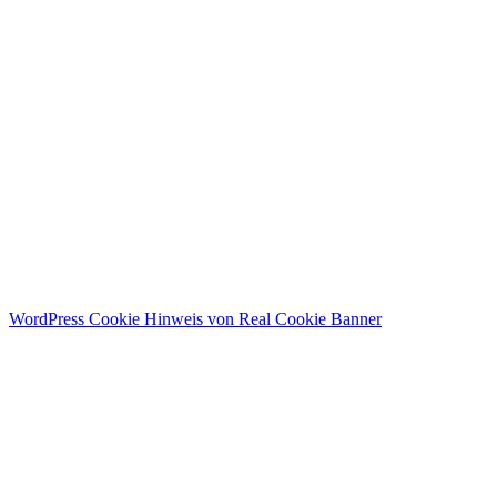
I agree with storage and handling of my data by this website.
Datenschutzerklärung
Angemeldet bleiben
Anmelden
Registrieren
Passwort wiederherstellen
Zurücksetzungslink senden
Link zum Zurücksetzen des Passworts gesendet
to your email
Schließen
Bestätigungslink gesendet
Please follow the instructions sent to your
email address
Schließen
Kein Konto?
Registrieren
Anmelden
Passwort verloren
WordPress Cookie Hinweis von Real Cookie Banner