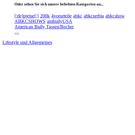
Oder sehen Sie sich unsere beliebten Kategorien an...
[:de]preise[:]
200k
4vorurteile
abkc
abkcserbia
abkcshow
ABKCSHOWS
ambullyUSA
American Bully Tassen/Becher
Lifestyle und Allgemeines