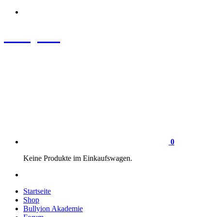
Zum
Inhalt
springen
Bullyion
News - SHOP - Aufklärung - Züchterschulung - Tierschutz
0
Keine Produkte im Einkaufswagen.
Startseite
Shop
Bullyion Akademie