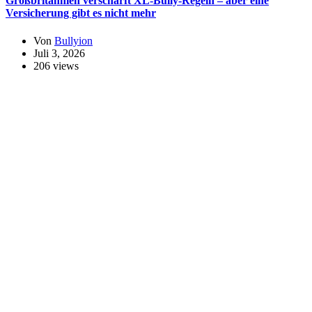
Großbritannien verschärft XL-Bully-Regeln – aber eine
Versicherung gibt es nicht mehr
Von
Bullyion
Juli 3, 2026
206 views