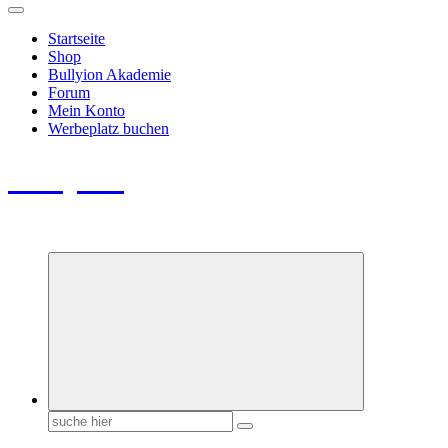
Startseite
Shop
Bullyion Akademie
Forum
Mein Konto
Werbeplatz buchen
Bullyion
News - SHOP - Aufklärung - Züchterschulung - Tierschutz
Suchen
nach: