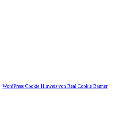
I agree with storage and handling of my data by this website.
Datenschutzerklärung
Angemeldet bleiben
Anmelden
Registrieren
Passwort wiederherstellen
Zurücksetzungslink senden
Link zum Zurücksetzen des Passworts gesendet
to your email
Schließen
Bestätigungslink gesendet
Please follow the instructions sent to your
email address
Schließen
Kein Konto?
Registrieren
Anmelden
Passwort verloren
WordPress Cookie Hinweis von Real Cookie Banner