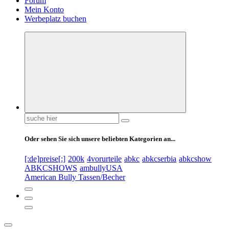
Forum
Mein Konto
Werbeplatz buchen
Suchen
nach:
Oder sehen Sie sich unsere beliebten Kategorien an...
[:de]preise[:]
200k
4vorurteile
abkc
abkcserbia
abkcshow
ABKCSHOWS
ambullyUSA
American Bully Tassen/Becher