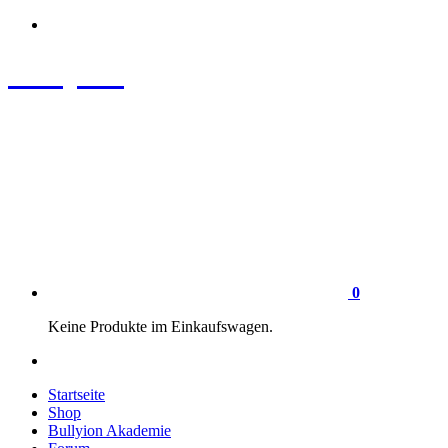
Zum
Inhalt
springen
Bullyion
News - SHOP - Aufklärung - Züchterschulung - Tierschutz
0
Keine Produkte im Einkaufswagen.
Startseite
Shop
Bullyion Akademie