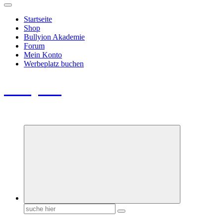
Startseite
Shop
Bullyion Akademie
Forum
Mein Konto
Werbeplatz buchen
Bullyion
News - SHOP - Aufklärung - Züchterschulung - Tierschutz
Suchen
nach: