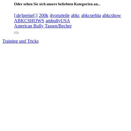
Oder sehen Sie sich unsere beliebten Kategorien an...
[:de]preise[:]
200k
4vorurteile
abkc
abkcserbia
abkcshow
ABKCSHOWS
ambullyUSA
American Bully Tassen/Becher
Training und Tricks