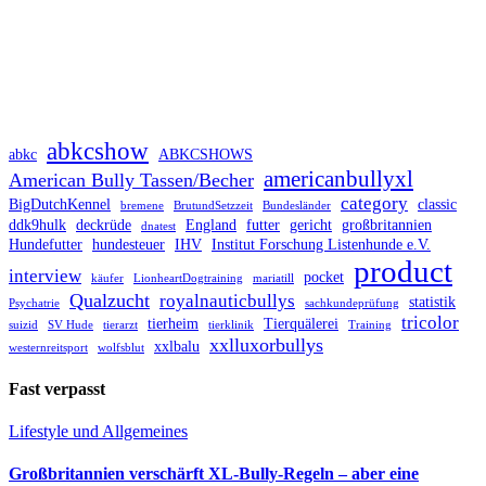
abkcshow
abkc
ABKCSHOWS
americanbullyxl
American Bully Tassen/Becher
category
BigDutchKennel
classic
bremene
BrutundSetzzeit
Bundesländer
ddk9hulk
deckrüde
England
futter
gericht
großbritannien
dnatest
Hundefutter
hundesteuer
IHV
Institut Forschung Listenhunde e.V.
product
interview
pocket
käufer
LionheartDogtraining
mariatill
Qualzucht
royalnauticbullys
statistik
Psychatrie
sachkundeprüfung
tricolor
tierheim
Tierquälerei
suizid
SV Hude
tierarzt
tierklinik
Training
xxlluxorbullys
xxlbalu
westernreitsport
wolfsblut
Fast verpasst
Lifestyle und Allgemeines
Großbritannien verschärft XL-Bully-Regeln – aber eine