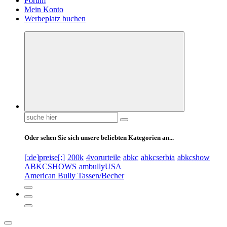
Forum
Mein Konto
Werbeplatz buchen
Suchen
nach:
Oder sehen Sie sich unsere beliebten Kategorien an...
[:de]preise[:]
200k
4vorurteile
abkc
abkcserbia
abkcshow
ABKCSHOWS
ambullyUSA
American Bully Tassen/Becher