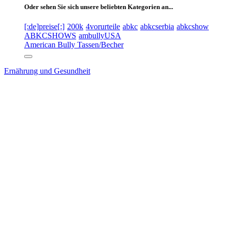
Oder sehen Sie sich unsere beliebten Kategorien an...
[:de]preise[:]
200k
4vorurteile
abkc
abkcserbia
abkcshow
ABKCSHOWS
ambullyUSA
American Bully Tassen/Becher
Ernährung und Gesundheit