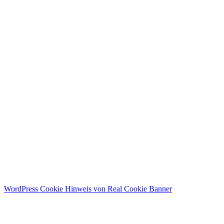
I agree with storage and handling of my data by this website.
Datenschutzerklärung
Angemeldet bleiben
Anmelden
Registrieren
Passwort wiederherstellen
Zurücksetzungslink senden
Link zum Zurücksetzen des Passworts gesendet
to your email
Schließen
Bestätigungslink gesendet
Please follow the instructions sent to your
email address
Schließen
Kein Konto?
Registrieren
Anmelden
Passwort verloren
WordPress Cookie Hinweis von Real Cookie Banner