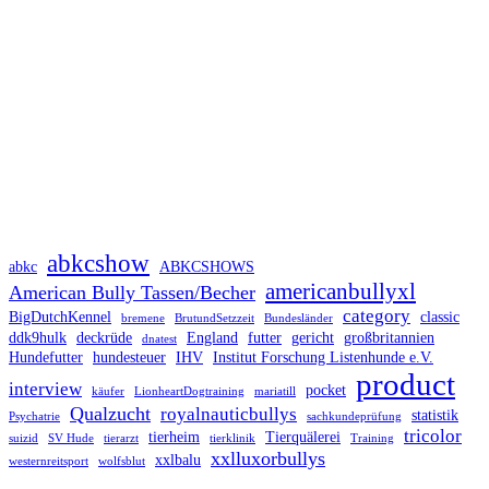
abkcshow
abkc
ABKCSHOWS
americanbullyxl
American Bully Tassen/Becher
category
BigDutchKennel
classic
bremene
BrutundSetzzeit
Bundesländer
ddk9hulk
deckrüde
England
futter
gericht
großbritannien
dnatest
Hundefutter
hundesteuer
IHV
Institut Forschung Listenhunde e.V.
product
interview
pocket
käufer
LionheartDogtraining
mariatill
Qualzucht
royalnauticbullys
statistik
Psychatrie
sachkundeprüfung
tricolor
tierheim
Tierquälerei
suizid
SV Hude
tierarzt
tierklinik
Training
xxlluxorbullys
xxlbalu
westernreitsport
wolfsblut