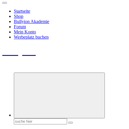
Startseite
Shop
Bullyion Akademie
Forum
Mein Konto
Werbeplatz buchen
Bullyion
News - SHOP - Aufklärung - Züchterschulung - Tierschutz
Suchen
nach: