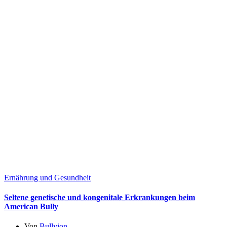
Ernährung und Gesundheit
Seltene genetische und kongenitale Erkrankungen beim
American Bully
Von
Bullyion