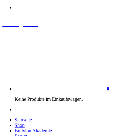
Zum
Inhalt
springen
Bullyion
News - SHOP - Aufklärung - Züchterschulung - Tierschutz
0
Keine Produkte im Einkaufswagen.
Startseite
Shop
Bullyion Akademie