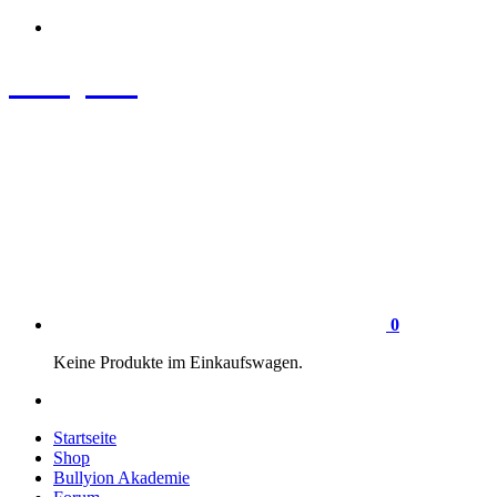
Zum
Inhalt
springen
Bullyion
News - SHOP - Aufklärung - Züchterschulung - Tierschutz
0
Keine Produkte im Einkaufswagen.
Startseite
Shop
Bullyion Akademie