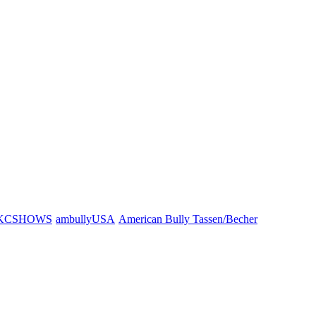
KCSHOWS
ambullyUSA
American Bully Tassen/Becher