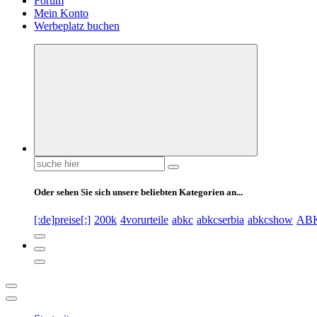
Forum
Mein Konto
Werbeplatz buchen
Suchen
nach:
Oder sehen Sie sich unsere beliebten Kategorien an...
[:de]preise[:]
200k
4vorurteile
abkc
abkcserbia
abkcshow
AB