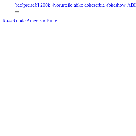
[:de]preise[:]
200k
4vorurteile
abkc
abkcserbia
abkcshow
AB
Rassekunde American Bully