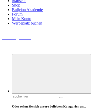
Startseite
Shop
Bullyion Akademie
Forum
Mein Konto
Werbeplatz buchen
Bullyion
News - SHOP - Aufklärung - Züchterschulung - Tierschutz
Suchen
nach:
Oder sehen Sie sich unsere beliebten Kategorien an...