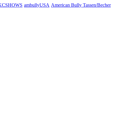
KCSHOWS
ambullyUSA
American Bully Tassen/Becher