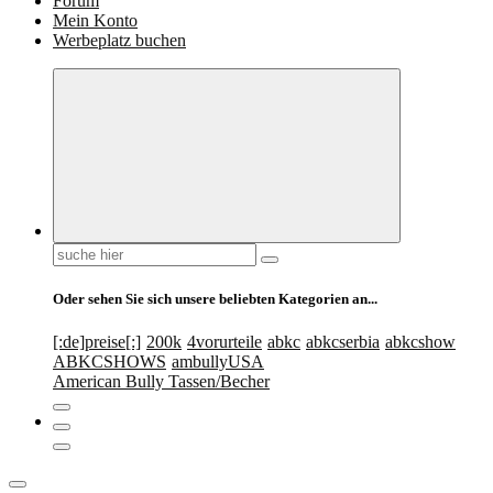
Forum
Mein Konto
Werbeplatz buchen
Suchen
nach:
Oder sehen Sie sich unsere beliebten Kategorien an...
[:de]preise[:]
200k
4vorurteile
abkc
abkcserbia
abkcshow
ABKCSHOWS
ambullyUSA
American Bully Tassen/Becher