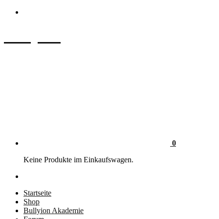
Zum
Inhalt
springen
Bullyion
News - SHOP - Aufklärung - Züchterschulung - Tierschutz
0
Keine Produkte im Einkaufswagen.
Startseite
Shop
Bullyion Akademie