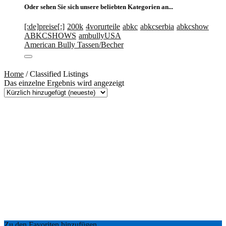
Oder sehen Sie sich unsere beliebten Kategorien an...
[:de]preise[:]
200k
4vorurteile
abkc
abkcserbia
abkcshow
ABKCSHOWS
ambullyUSA
American Bully Tassen/Becher
Home
/ Classified Listings
Das einzelne Ergebnis wird angezeigt
Zu den Favoriten hinzufügen