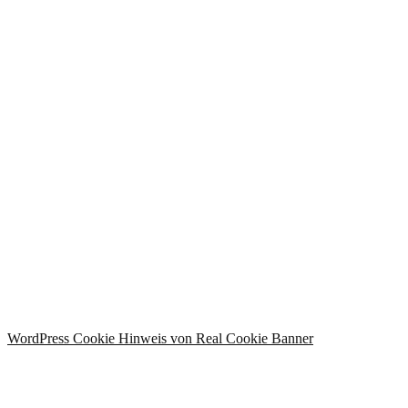
I agree with storage and handling of my data by this website.
Datenschutzerklärung
Angemeldet bleiben
Anmelden
Registrieren
Passwort wiederherstellen
Zurücksetzungslink senden
Link zum Zurücksetzen des Passworts gesendet
to your email
Schließen
Bestätigungslink gesendet
Please follow the instructions sent to your
email address
Schließen
Kein Konto?
Registrieren
Anmelden
Passwort verloren
WordPress Cookie Hinweis von Real Cookie Banner