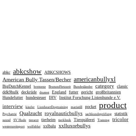
abkcshow
abkc
ABKCSHOWS
americanbullyxl
American Bully Tassen/Becher
category
BigDutchKennel
classic
bremene
BrutundSetzzeit
Bundesländer
ddk9hulk
deckrüde
England
futter
gericht
großbritannien
dnatest
Hundefutter
hundesteuer
IHV
Institut Forschung Listenhunde e.V.
product
interview
pocket
käufer
LionheartDogtraining
mariatill
Qualzucht
royalnauticbullys
statistik
Psychatrie
sachkundeprüfung
tricolor
tierheim
Tierquälerei
suizid
SV Hude
tierarzt
tierklinik
Training
xxlluxorbullys
xxlbalu
westernreitsport
wolfsblut