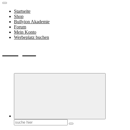
Startseite
Shop
Bullyion Akademie
Forum
Mein Konto
Werbeplatz buchen
Bullyion
News - SHOP - Aufklärung - Züchterschulung - Tierschutz
Suchen
nach: