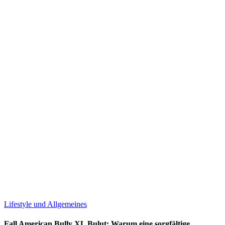
Lifestyle und Allgemeines
Fall American Bully XL Bulut: Warum eine sorgfältige