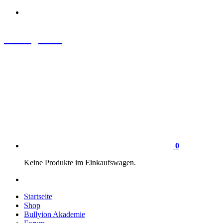
Zum
Inhalt
springen
Bullyion
News - SHOP - Aufklärung - Züchterschulung - Tierschutz
0
Keine Produkte im Einkaufswagen.
Startseite
Shop
Bullyion Akademie