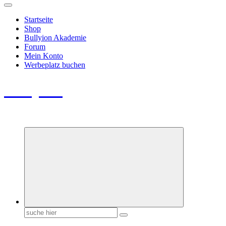
Startseite
Shop
Bullyion Akademie
Forum
Mein Konto
Werbeplatz buchen
Bullyion
News - SHOP - Aufklärung - Züchterschulung - Tierschutz
Suchen
nach: