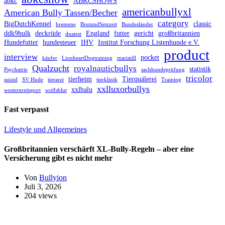
abkc
ABKCSHOWS
americanbullyxl
American Bully Tassen/Becher
category
BigDutchKennel
classic
bremene
BrutundSetzzeit
Bundesländer
ddk9hulk
deckrüde
England
futter
gericht
großbritannien
dnatest
Hundefutter
hundesteuer
IHV
Institut Forschung Listenhunde e.V.
product
interview
pocket
käufer
LionheartDogtraining
mariatill
Qualzucht
royalnauticbullys
statistik
Psychatrie
sachkundeprüfung
tricolor
tierheim
Tierquälerei
suizid
SV Hude
tierarzt
tierklinik
Training
xxlluxorbullys
xxlbalu
westernreitsport
wolfsblut
Fast verpasst
Lifestyle und Allgemeines
Großbritannien verschärft XL-Bully-Regeln – aber eine
Versicherung gibt es nicht mehr
Von
Bullyion
Juli 3, 2026
204 views