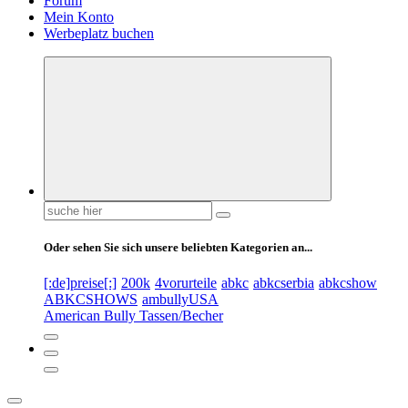
Forum
Mein Konto
Werbeplatz buchen
Suchen
nach:
Oder sehen Sie sich unsere beliebten Kategorien an...
[:de]preise[:]
200k
4vorurteile
abkc
abkcserbia
abkcshow
ABKCSHOWS
ambullyUSA
American Bully Tassen/Becher