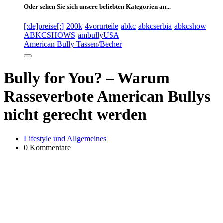
Oder sehen Sie sich unsere beliebten Kategorien an...
[:de]preise[:]
200k
4vorurteile
abkc
abkcserbia
abkcshow
ABKCSHOWS
ambullyUSA
American Bully Tassen/Becher
Bully for You? – Warum
Rasseverbote American Bullys
nicht gerecht werden
Lifestyle und Allgemeines
0 Kommentare