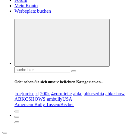
Forum
Mein Konto
Werbeplatz buchen
Suchen
nach:
Oder sehen Sie sich unsere beliebten Kategorien an...
[:de]preise[:]
200k
4vorurteile
abkc
abkcserbia
abkcshow
ABKCSHOWS
ambullyUSA
American Bully Tassen/Becher