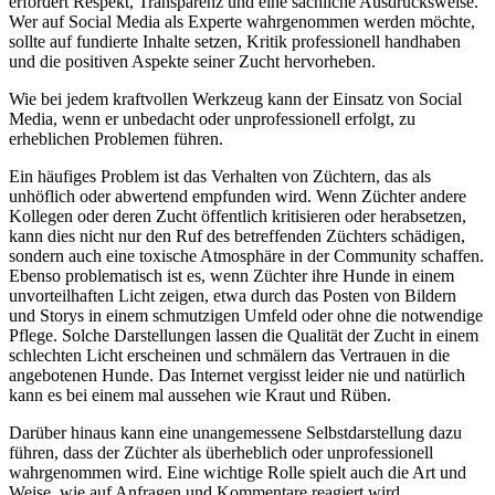
erfordert Respekt, Transparenz und eine sachliche Ausdrucksweise.
Wer auf Social Media als Experte wahrgenommen werden möchte,
sollte auf fundierte Inhalte setzen, Kritik professionell handhaben
und die positiven Aspekte seiner Zucht hervorheben.
Wie bei jedem kraftvollen Werkzeug kann der Einsatz von Social
Media, wenn er unbedacht oder unprofessionell erfolgt, zu
erheblichen Problemen führen.
Ein häufiges Problem ist das Verhalten von Züchtern, das als
unhöflich oder abwertend empfunden wird. Wenn Züchter andere
Kollegen oder deren Zucht öffentlich kritisieren oder herabsetzen,
kann dies nicht nur den Ruf des betreffenden Züchters schädigen,
sondern auch eine toxische Atmosphäre in der Community schaffen.
Ebenso problematisch ist es, wenn Züchter ihre Hunde in einem
unvorteilhaften Licht zeigen, etwa durch das Posten von Bildern
und Storys in einem schmutzigen Umfeld oder ohne die notwendige
Pflege. Solche Darstellungen lassen die Qualität der Zucht in einem
schlechten Licht erscheinen und schmälern das Vertrauen in die
angebotenen Hunde. Das Internet vergisst leider nie und natürlich
kann es bei einem mal aussehen wie Kraut und Rüben.
Darüber hinaus kann eine unangemessene Selbstdarstellung dazu
führen, dass der Züchter als überheblich oder unprofessionell
wahrgenommen wird. Eine wichtige Rolle spielt auch die Art und
Weise, wie auf Anfragen und Kommentare reagiert wird.