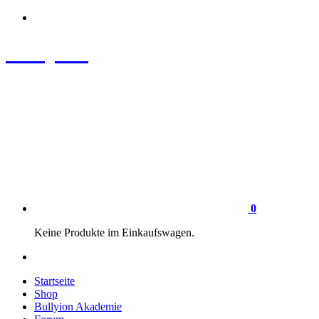
Zum
Inhalt
springen
Bullyion
News - SHOP - Aufklärung - Züchterschulung - Tierschutz
0
Keine Produkte im Einkaufswagen.
Startseite
Shop
Bullyion Akademie