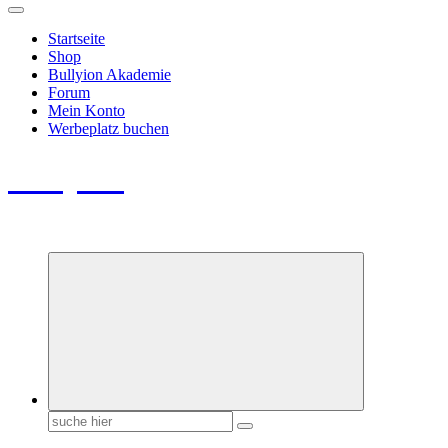
Startseite
Shop
Bullyion Akademie
Forum
Mein Konto
Werbeplatz buchen
Bullyion
News - SHOP - Aufklärung - Züchterschulung - Tierschutz
Suchen
nach: