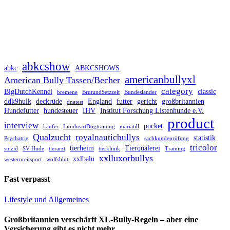
abkcshow
abkc
ABKCSHOWS
americanbullyxl
American Bully Tassen/Becher
category
BigDutchKennel
classic
bremene
BrutundSetzzeit
Bundesländer
ddk9hulk
deckrüde
England
futter
gericht
großbritannien
dnatest
Hundefutter
hundesteuer
IHV
Institut Forschung Listenhunde e.V.
product
interview
pocket
käufer
LionheartDogtraining
mariatill
Qualzucht
royalnauticbullys
statistik
Psychatrie
sachkundeprüfung
tricolor
tierheim
Tierquälerei
suizid
SV Hude
tierarzt
tierklinik
Training
xxlluxorbullys
xxlbalu
westernreitsport
wolfsblut
Fast verpasst
Lifestyle und Allgemeines
Großbritannien verschärft XL-Bully-Regeln – aber eine
Versicherung gibt es nicht mehr