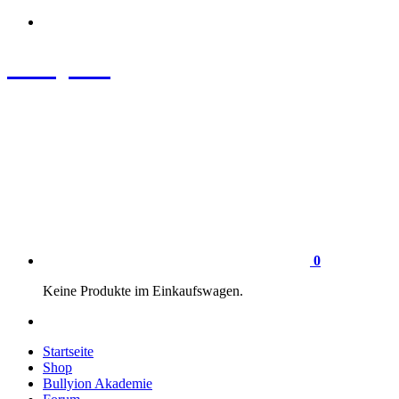
Zum
Inhalt
springen
Bullyion
News - SHOP - Aufklärung - Züchterschulung - Tierschutz
0
Keine Produkte im Einkaufswagen.
Startseite
Shop
Bullyion Akademie