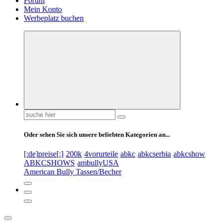
Forum
Mein Konto
Werbeplatz buchen
Suchen
nach:
Oder sehen Sie sich unsere beliebten Kategorien an...
[:de]preise[:]
200k
4vorurteile
abkc
abkcserbia
abkcshow
ABKCSHOWS
ambullyUSA
American Bully Tassen/Becher