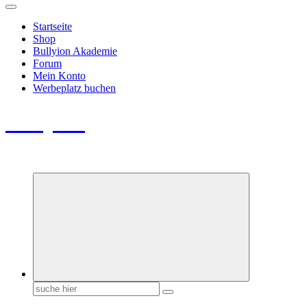
Startseite
Shop
Bullyion Akademie
Forum
Mein Konto
Werbeplatz buchen
Bullyion
News - SHOP - Aufklärung - Züchterschulung - Tierschutz
Suchen
nach: