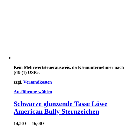
Kein Mehrwertsteuerausweis, da Kleinunternehmer nach
§19 (1) UStG.
zzgl.
Versandkosten
Dieses
Ausführung wählen
Produkt
weist
Schwarze glänzende Tasse Löwe
mehrere
American Bully Sternzeichen
Varianten
auf.
Die
14,50
€
–
16,00
€