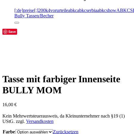
[:de]preise[:]
200k
4vorurteile
abkc
abkcserbia
abkcshow
ABKCS
Bully Tassen/Becher
Save
Tasse mit farbiger Innenseite
BULLY MOM
16,00
€
Kein Mehrwertsteuerausweis, da Kleinunternehmer nach §19 (1)
UStG.
zzgl.
Versandkosten
Farbe
Zurücksetzen