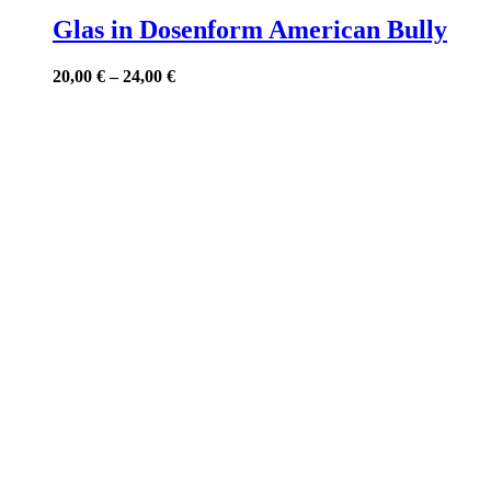
Produkt
weist
Glas in Dosenform American Bully
mehrere
Varianten
20,00
€
–
24,00
€
auf.
Die
Optionen
können
auf
der
Produktseite
gewählt
werden