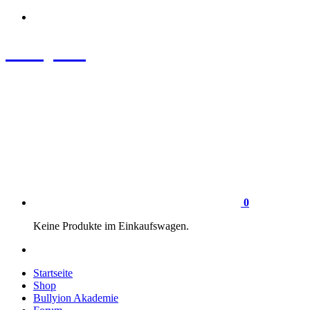
Zum
Inhalt
springen
Bullyion
News - SHOP - Aufklärung - Züchterschulung - Tierschutz
0
Keine Produkte im Einkaufswagen.
Startseite
Shop
Bullyion Akademie