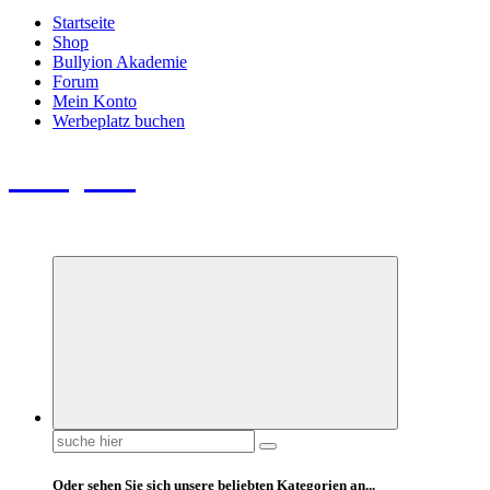
Startseite
Shop
Bullyion Akademie
Forum
Mein Konto
Werbeplatz buchen
Bullyion
News - SHOP - Aufklärung - Züchterschulung - Tierschutz
Suchen
nach:
Oder sehen Sie sich unsere beliebten Kategorien an...