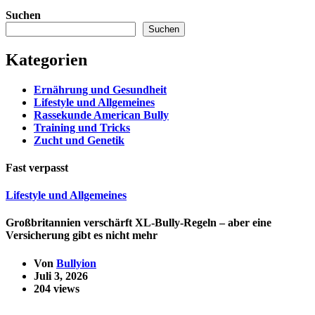
Optionen
können
Suchen
auf
Suchen
der
Produktseite
Kategorien
gewählt
werden
Ernährung und Gesundheit
Lifestyle und Allgemeines
Rassekunde American Bully
Training und Tricks
Zucht und Genetik
Fast verpasst
Lifestyle und Allgemeines
Großbritannien verschärft XL-Bully-Regeln – aber eine
Versicherung gibt es nicht mehr
Von
Bullyion
Juli 3, 2026
204 views