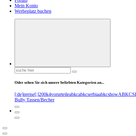
Forum
Mein Konto
Werbeplatz buchen
Suchen
nach:
Oder sehen Sie sich unsere beliebten Kategorien an...
[:de]preise[:]
200k
4vorurteile
abkc
abkcserbia
abkcshow
ABKCS
Bully Tassen/Becher