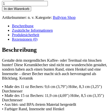
Tasse
mit
In den Warenkorb
farbiger
Innenseite
Artikelnummer:
n. v.
Kategorie:
Bullyion Shop
BULLY
MOM
Beschreibung
Menge
Zusätzliche Informationen
Produktsicherheit
Rezensionen (0)
Beschreibung
Gestalte dein morgendliches Kaffee- oder Teeritual ein bisschen
bunter! Diese Keramikbecher sind nicht nur wunderschön gestaltet,
sondern haben auch einen bunten Rand, einen Henkel und eine
Innenseite – dieser Becher macht sich auch hervorragend als
Blickfang. Keramik
• Maße des 11 oz Bechers: 9,6 cm (3,79″) Höhe, 8,3 cm (3,25″)
Durchmesser
• Maße des 15 oz Bechers: 11,9 cm (4,69″) Höhe, 8,5 cm (3,35″)
Durchmesser
• Aus blei- und BPA-freiem Material hergestellt
• Farbiger Rand, Innenseite und Henkel