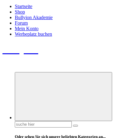
Startseite
Shop
Bullyion Akademie
Forum
Mein Konto
Werbeplatz buchen
Bullyion
News - SHOP - Aufklärung - Züchterschulung - Tierschutz
Suchen
nach:
Oder sehen Sie sich unsere beliebten Kategorien an...