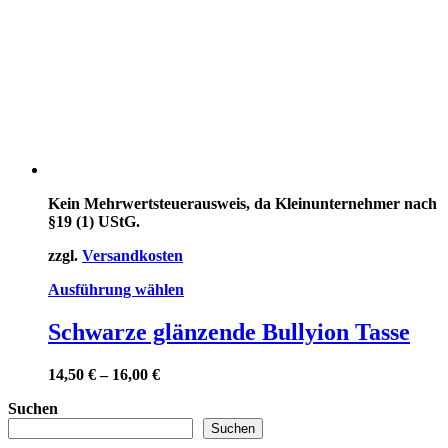
Kein Mehrwertsteuerausweis, da Kleinunternehmer nach
§19 (1) UStG.
zzgl.
Versandkosten
Dieses
Ausführung wählen
Produkt
weist
Schwarze glänzende Bullyion Tasse
mehrere
Varianten
14,50
€
–
16,00
€
auf.
Die
Suchen
Optionen
Suchen
können