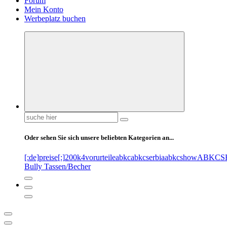
Forum
Mein Konto
Werbeplatz buchen
Suchen
nach:
Oder sehen Sie sich unsere beliebten Kategorien an...
[:de]preise[:]
200k
4vorurteile
abkc
abkcserbia
abkcshow
ABKCS
Bully Tassen/Becher