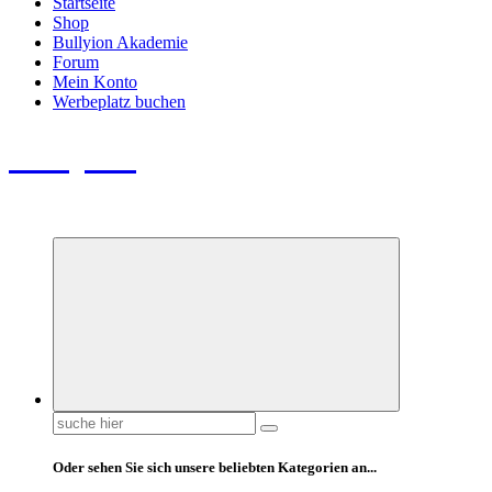
Startseite
Shop
Bullyion Akademie
Forum
Mein Konto
Werbeplatz buchen
Bullyion
News - SHOP - Aufklärung - Züchterschulung - Tierschutz
Suchen
nach:
Oder sehen Sie sich unsere beliebten Kategorien an...