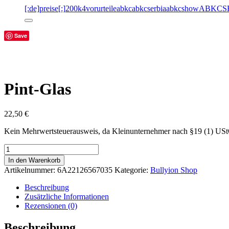
[:de]preise[:]
200k
4vorurteile
abkc
abkcserbia
abkcshow
ABKCS
Save
Pint-Glas
22,50
€
Kein Mehrwertsteuerausweis, da Kleinunternehmer nach §19 (1) US
Pint-
Glas
In den Warenkorb
Menge
Artikelnummer:
6A22126567035
Kategorie:
Bullyion Shop
Beschreibung
Zusätzliche Informationen
Rezensionen (0)
Beschreibung