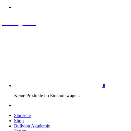
Zum
Inhalt
springen
Bullyion
News - SHOP - Aufklärung - Züchterschulung - Tierschutz
0
Keine Produkte im Einkaufswagen.
Startseite
Shop
Bullyion Akademie