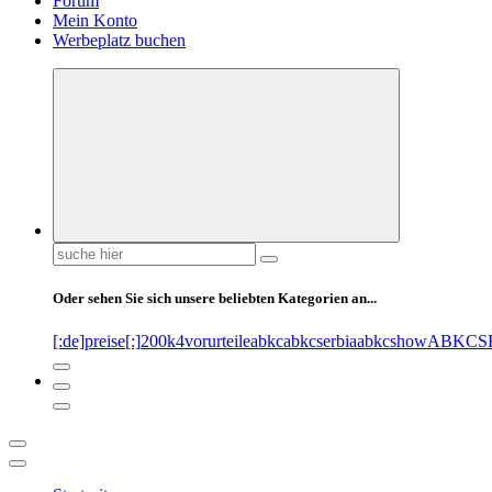
Forum
Mein Konto
Werbeplatz buchen
Suchen
nach:
Oder sehen Sie sich unsere beliebten Kategorien an...
[:de]preise[:]
200k
4vorurteile
abkc
abkcserbia
abkcshow
ABKCS