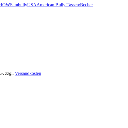
HOWS
ambullyUSA
American Bully Tassen/Becher
tG.
zzgl.
Versandkosten